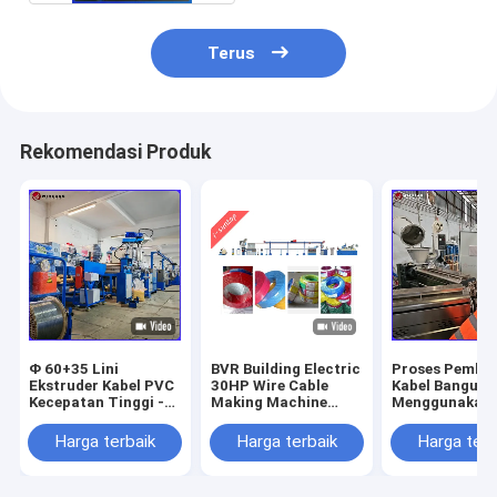
Terus
Rekomendasi Produk
Φ 60+35 Lini
BVR Building Electric
Proses Pembu
Ekstruder Kabel PVC
30HP Wire Cable
Kabel Bangun
Kecepatan Tinggi -
Making Machine
Menggunakan 
Bersertifikasi CE,
Isolasi
Co-Extrusion 3
200m/Min untuk
Harga terbaik
Harga terbaik
Harga terb
Manufaktur Kabel
Listrik &
Telekomunikasi