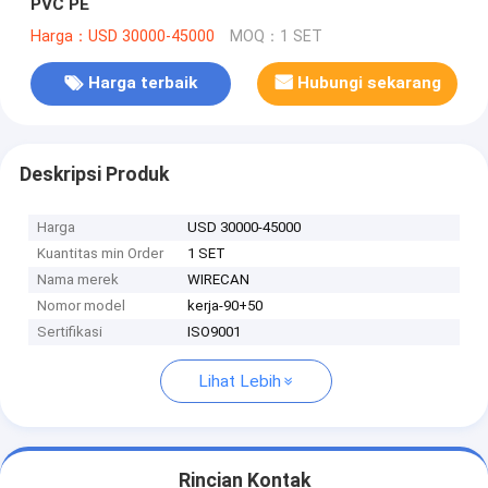
PVC PE
Harga：USD 30000-45000
MOQ：1 SET
Harga terbaik
Hubungi sekarang
Deskripsi Produk
Harga
USD 30000-45000
Kuantitas min Order
1 SET
Nama merek
WIRECAN
Nomor model
kerja-90+50
Sertifikasi
ISO9001
Lihat Lebih
Rincian Kontak