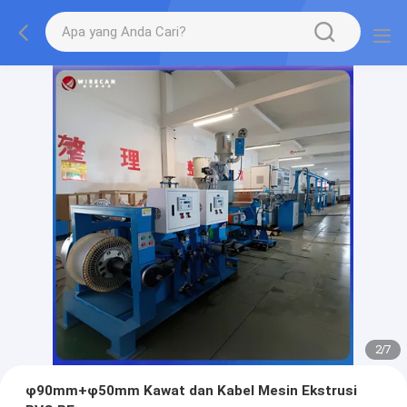
2
/
7
φ90mm+φ50mm Kawat dan Kabel Mesin Ekstrusi