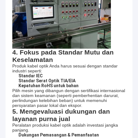
dan inovatif bagi klien di seluruh dunia.
Tentang Kami
Rangkaian produk kami mencakup berbagai macam
Tur Pabrik
peralatan kabel serat optik, termasuk mesin ekstrusi kabel
drop FTTH, mesin pewarnaan dan penggulungan serat, lini
ekstrusi tabung longgar, mesin pilin SZ, dll.
Kontrol Kualitas
Kami juga berspesialisasi dalam mesin pembuat kawat dan
Hubungi Kami
kabel, seperti mesin pembuat kawat dan kabel BV, mesin
4. Fokus pada Standar Mutu dan
set lengkap kabel LAN, mesin penggulungan dan pelilitan
Keselamatan
Berita
kawat, serta mesin pengumpul, pemuntir, dan pilin.
Produk kabel optik Anda harus sesuai dengan standar
industri seperti:
Minta Kutipan
Di fasilitas manufaktur kami, kami memanfaatkan teknologi
Standar IEC
dan teknik produksi terbaru untuk memastikan bahwa
Standar Serat Optik TIA/EIA
Kepatuhan RoHS untuk bahan
produk kami memiliki kualitas tertinggi.
Pilih mesin yang dibangun dengan sertifikasi internasional
dan sistem keamanan (seperti pemberhentian darurat,
Kami bangga dalam memberikan layanan dan dukungan
perlindungan kelebihan beban) untuk memenuhi
Mesin Kabel Serat Optik
pelanggan yang luar biasa, dan kami berdedikasi untuk
persyaratan pasar lokal dan ekspor.
5. Mengevaluasi dukungan dan
memenuhi kebutuhan unik setiap klien kami.
Mesin Pembuat Kabel Kawat
layanan purna jual
Dengan harga yang kompetitif dan komitmen terhadap
Peralatan produksi kabel optik adalah investasi jangka
Mesin Memutar Kabel
keunggulan, kami yakin bahwa kami dapat menyediakan
panjang.
solusi ideal untuk semua kebutuhan peralatan kabel serat
Dukungan Pemasangan & Pemanfaatan