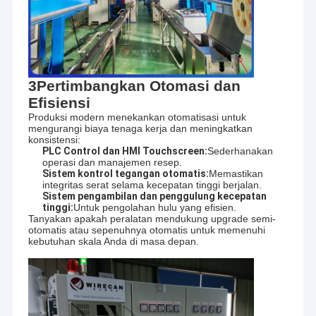
3Pertimbangkan Otomasi dan
Efisiensi
Produksi modern menekankan otomatisasi untuk
mengurangi biaya tenaga kerja dan meningkatkan
konsistensi:
PLC Control dan HMI Touchscreen:
Sederhanakan
operasi dan manajemen resep.
Sistem kontrol tegangan otomatis:
Memastikan
integritas serat selama kecepatan tinggi berjalan.
Sistem pengambilan dan penggulung kecepatan
tinggi:
Untuk pengolahan hulu yang efisien.
Tanyakan apakah peralatan mendukung upgrade semi-
otomatis atau sepenuhnya otomatis untuk memenuhi
Beranda
kebutuhan skala Anda di masa depan.
Kami adalah pemasok profesional peralatan kabel serat
optik, mesin pembuat kawat dan kabel, serta mesin pilin
Produk
yang berbasis di Tiongkok. Dengan pengalaman lebih dari
satu dekade di industri ini, kami telah memantapkan diri
Video
sebagai penyedia peralatan berkualitas tinggi yang andal