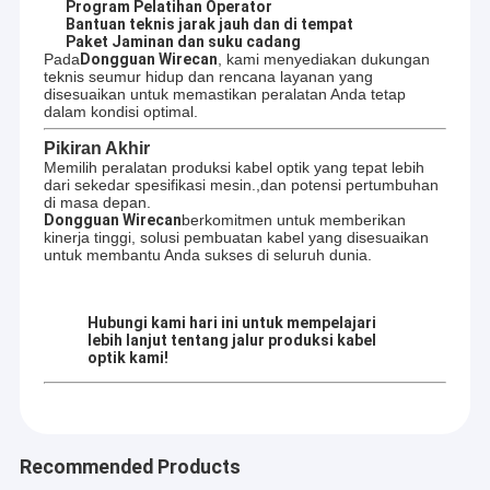
Program Pelatihan Operator
optik dan kabel kawat Anda.
Lini Produksi Kabel Serat Optik
Bantuan teknis jarak jauh dan di tempat
Paket Jaminan dan suku cadang
Pada
Dongguan Wirecan
, kami menyediakan dukungan
Jalur Ekstrusi Kabel
teknis seumur hidup dan rencana layanan yang
disesuaikan untuk memastikan peralatan Anda tetap
Mesin Pengikat Kawat
dalam kondisi optimal.
Pikiran Akhir
Alat Uji Kabel Serat Optik
Memilih peralatan produksi kabel optik yang tepat lebih
dari sekedar spesifikasi mesin.,dan potensi pertumbuhan
di masa depan.
Mesin Pembuat Kabel Serat Patch
Dongguan Wirecan
berkomitmen untuk memberikan
kinerja tinggi, solusi pembuatan kabel yang disesuaikan
Mesin Mengepang Kabel
untuk membantu Anda sukses di seluruh dunia.
Peralatan Pengujian Kabel
Hubungi kami hari ini untuk mempelajari
lebih lanjut tentang jalur produksi kabel
Mesin Melingkar Dan Pengepakan
optik kami!
Profil Perusahaan.pdf
Album gambar produk mesin kabel serat optik....
Mesin Menggambar Kawat Tembaga
Mesin Pengupasan Kawat Dan Crimping
Recommended Products