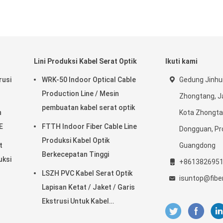
Lini Produksi Kabel Serat Optik
Ikuti kami
rusi
WRK-50 Indoor Optical Cable
Gedung Jinhui
Production Line / Mesin
Zhongtang, J
pembuatan kabel serat optik
n
Kota Zhongta
E
FTTH Indoor Fiber Cable Line
Dongguan, Pr
Produksi Kabel Optik
t
Guangdong
Berkecepatan Tinggi
uksi
+861382695
LSZH PVC Kabel Serat Optik
isuntop@fib
Lapisan Ketat / Jaket / Garis
Ekstrusi Untuk Kabel
Penyangga Ketat