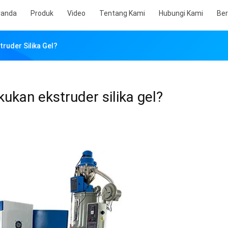
randa
Produk
Video
Tentang Kami
Hubungi Kami
Ber
ruder Silika Gel?
ukan ekstruder silika gel?