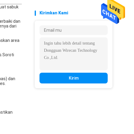
buat sabuk
Kirimkan Kami
erbaiki dan
rnya dari
paskan area
s.Soroti
Kirim
nas) dan
es.
astikan