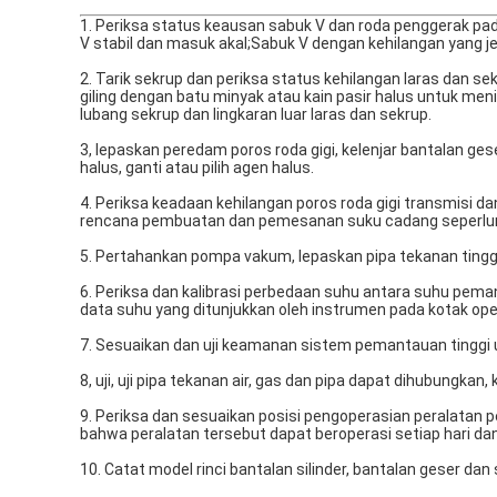
1. Periksa status keausan sabuk V dan roda penggerak pad
V stabil dan masuk akal;Sabuk V dengan kehilangan yang jel
2. Tarik sekrup dan periksa status kehilangan laras dan 
giling dengan batu minyak atau kain pasir halus untuk me
lubang sekrup dan lingkaran luar laras dan sekrup.
3, lepaskan peredam poros roda gigi, kelenjar bantalan ges
halus, ganti atau pilih agen halus.
4. Periksa keadaan kehilangan poros roda gigi transmisi dan
rencana pembuatan dan pemesanan suku cadang seperlunya
5. Pertahankan pompa vakum, lepaskan pipa tekanan tinggi, 
6. Periksa dan kalibrasi perbedaan suhu antara suhu pem
data suhu yang ditunjukkan oleh instrumen pada kotak o
7. Sesuaikan dan uji keamanan sistem pemantauan tinggi
8, uji, uji pipa tekanan air, gas dan pipa dapat dihubungka
9. Periksa dan sesuaikan posisi pengoperasian peralatan
bahwa peralatan tersebut dapat beroperasi setiap hari dan
10. Catat model rinci bantalan silinder, bantalan geser 