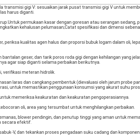
a transmisi gigi V: sesuaikan jarak pusat transmisi gigi V untuk mem
as harus diganti.
sekrup.Untuk permukaan kasar dengan goresan atau serangan sedang, p
ningkatkan kehalusan pelumasan;Catat spesifikasi dan dimensi sebena
er, periksa kualitas agen halus dan proporsi bubuk logam dalam oli, le
 bantalan geser, dan tarik poros roda gigi dengan kehilangan yang jela
 agar siap diganti selama perbaikan berikutnya.
verifikasi meteran hidrolik.
anasan laras dan cangkang pembentuk (dievaluasi oleh jarum probe pa
perasi, untuk memastikan penggunaan konsumsi yang akurat suhu pros
 untuk memeriksa keakuratan dan keakuratan pengoperasiannya.
n, kebocoran oli, area yang tersumbat untuk menghilangkan perbaikan.
 pemanas, blower pendingin, dan penutup tinggi yang aman untuk mem
 secara efektif.
dan sabuk-V, dan tekankan proses pengadaan suku cadang dan komponen