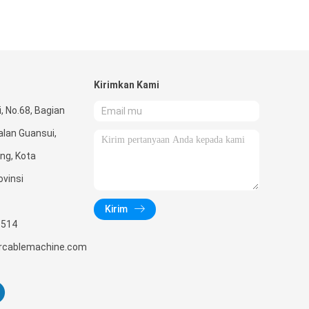
Kirimkan Kami
, No.68, Bagian
alan Guansui,
ng, Kota
ovinsi
Kirim
1514
ercablemachine.com