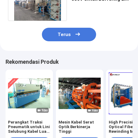
Produksi Tabung Longgar
Terus
Rekomendasi Produk
Perangkat Traksi
Mesin Kabel Serat
High Precision
Pneumatik untuk Lini
Optik Berkinerja
Optical Fiber
Selubung Kabel Luar
Tinggi
Rewinding Ma
Ruangan Fiber Optik
For Fiber Cabl