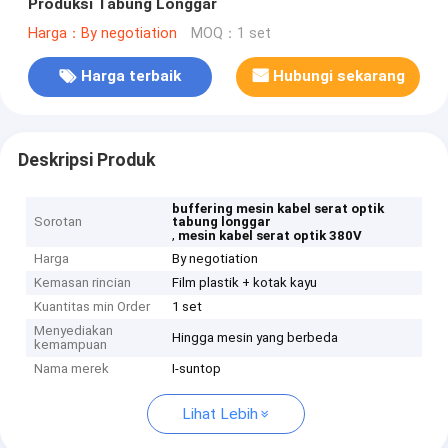
Produksi Tabung Longgar
Harga：By negotiation
MOQ：1 set
Harga terbaik
Hubungi sekarang
Deskripsi Produk
buffering mesin kabel serat optik
Sorotan
tabung longgar
,
mesin kabel serat optik 380V
Harga
By negotiation
Kemasan rincian
Film plastik + kotak kayu
Kuantitas min Order
1 set
Menyediakan
Hingga mesin yang berbeda
kemampuan
Nama merek
I-suntop
Lihat Lebih