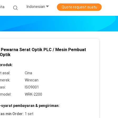
Indonesian
ita
Quote request suatu
 Pewarna Serat Optik PLC / Mesin Pembuat
 Optik
 produk:
 asal:
Cina
merek:
Wirecan
asi:
ISO9001
model:
WRK-2200
-syarat pembayaran & pengiriman:
tas min Order:
1 set