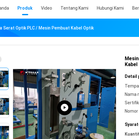
anda
Produk
Video
Tentang Kami
Hubungi Kami
Ber
 Serat Optik PLC / Mesin Pembuat Kabel Optik
Mesin
Kabel
Detail
Tempat
Nama 
Sertifik
Nomor 
Syarat
Kuanti