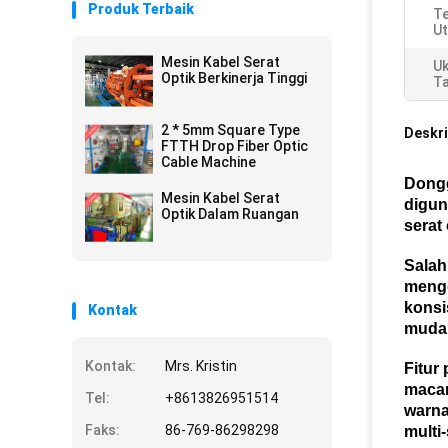
Produk Terbaik
T
U
Mesin Kabel Serat
Uk
Optik Berkinerja Tinggi
Ta
2 * 5mm Square Type
Deskri
FTTH Drop Fiber Optic
Cable Machine
Dong
Mesin Kabel Serat
digun
Optik Dalam Ruangan
serat
Salah
mengg
konsi
Kontak
mudah
Kontak:
Mrs. Kristin
Fitur
macam
Tel:
+8613826951514
warna
Faks:
86-769-86298298
multi-