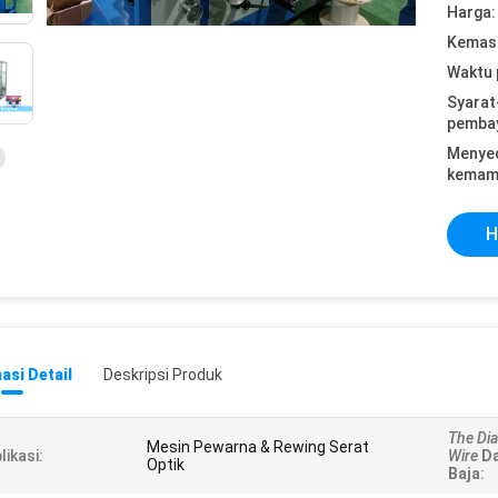
Harga:
Kemasa
Waktu 
Syarat
pemba
Menye
kemam
H
asi Detail
Deskripsi Produk
The Dia
Mesin Pewarna & Rewing Serat
likasi:
Wire
Da
Optik
Baja
: