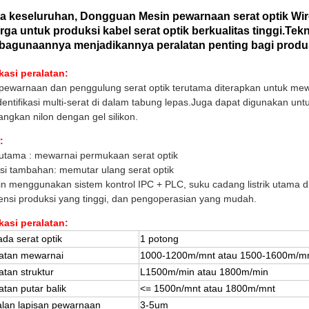
a keseluruhan, Dongguan
Mesin pewarnaan serat optik Wir
rga untuk produksi kabel serat optik berkualitas tinggi.Tekn
bagunaannya menjadikannya peralatan penting bagi produsen
ikasi peralatan:
pewarnaan dan penggulung serat optik terutama diterapkan untuk mew
entifikasi multi-serat di dalam tabung lepas.Juga dapat digunakan un
angkan nilon dengan gel silikon.
:
 utama : mewarnai permukaan serat optik
gsi tambahan: memutar ulang serat optik
in menggunakan sistem kontrol IPC + PLC, suku cadang listrik utama d
siensi produksi yang tinggi, dan pengoperasian yang mudah.
ikasi peralatan:
ada serat optik
1 potong
atan mewarnai
1000-1200m/mnt atau 1500-1600m/m
tan struktur
L1500m/min atau 1800m/min
tan putar balik
<= 1500n/mnt atau 1800m/mnt
lan lapisan pewarnaan
3-5um