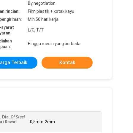
By negotiation
n rincian:
Film plastik + kotak kayu
pengiriman:
Min.50 hari kerja
-syarat
L/C, T/T
yaran:
diakan
Hingga mesin yang berbeda
puan:
arga Terbaik
Kontak
.
Dia.
Of Steel
ri Kawat
0,5mm-2mm