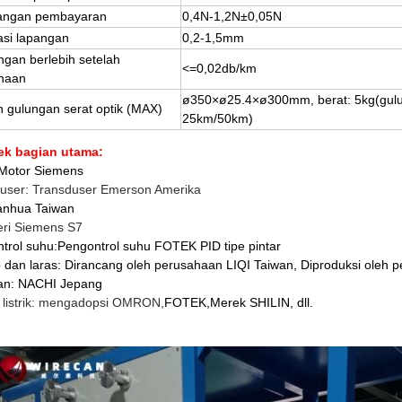
angan pembayaran
0,4N-1,2N±0,05N
asi lapangan
0,2-1,5mm
ngan berlebih setelah
<=0,02db/km
naan
ø350×ø25.4×ø300mm, berat: 5kg(gul
 gulungan serat optik (MAX)
25km/50km)
ek bagian utama:
Motor Siemens
user: Transduser Emerson Amerika
anhua Taiwan
eri Siemens S7
trol suhu
:
Pengontrol suhu FOTEK PID tipe pintar
 dan laras: Dirancang oleh perusahaan LIQI Taiwan, Diproduksi oleh
an: NACHI Jepang
 listrik: mengadopsi OMRON,
FOTEK
,
Merek SHILIN, dll.