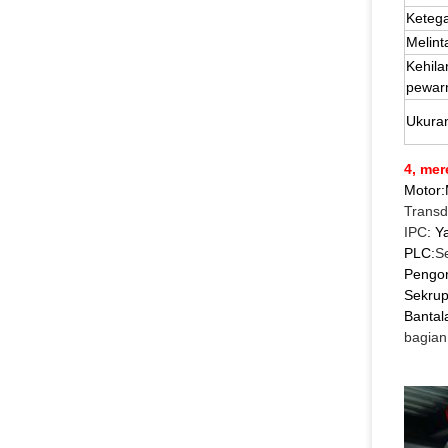
Keteg
Melint
Kehila
pewar
Ukuran
4, mer
Motor:
Transd
IPC
: Y
PLC:
S
Pengon
Sekrup
Bantal
bagian