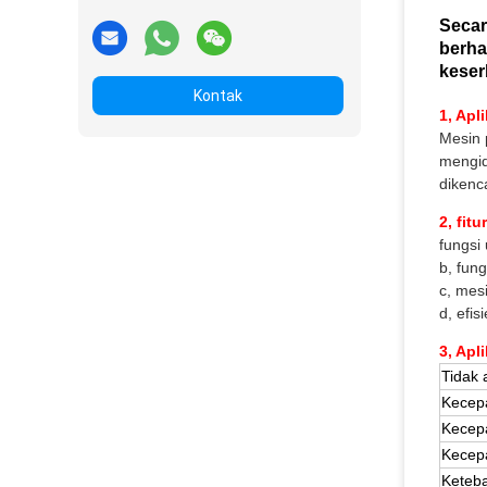
Secar
berha
keser
Kontak
1, Apl
Mesin 
mengid
dikenc
2, fitur
fungsi
b, fun
c, mes
d, efi
3, Apl
Tidak 
Kecep
Kecepa
Kecepa
Keteba