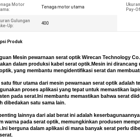
enaga Motor
Ukuran
Tenaga motor utama
tama:
Pay-Of
uran Gulungan
400
ke-Up:
psi Produk
guan
Mesin pewarnaan serat optik Wirecan Technology Co.,
akan dalam produksi kabel serat optik.Mesin ini dirancan
 optik, yang membantu mengidentifikasi serat dan membuat
 satu fitur utama dari mesin pewarnaan serat optik adalah te
unakan proses aplikasi yang tepat untuk memastikan lapi
sten pada serat.Ini membantu memastikan bahwa serat diid
 dibedakan satu sama lain.
 penting lainnya dari alat berat ini adalah keserbagunaan
 warna pada serat optik, memungkinkan produsen mempro
.Ini berguna dalam aplikasi di mana banyak serat perlu dib
serat.