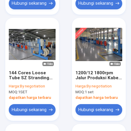
Hubungi sekarang
Hubungi sekarang
144 Cores Loose
1200/12 1800rpm
Tube SZ Stranding
Jalur Produksi Kabel
Line Untuk Kabel
Serat Optik Untuk SZ
Harga:
By negotiation
Harga:
By negotiation
Serat Optik Udara
Stranding
MOQ:
1SET
MOQ:
1 set
Terdampar
dapatkan harga terbaru
dapatkan harga terbaru
Hubungi sekarang
Hubungi sekarang