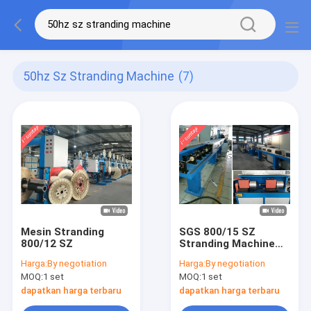
50hz Sz Stranding Machine
(7)
Mesin Stranding
SGS 800/15 SZ
800/12 SZ
Stranding Machine
Untuk Memutar
Harga:
By negotiation
Harga:
By negotiation
Tabung Longgar
MOQ:
1 set
MOQ:
1 set
Multi Strand
dapatkan harga terbaru
dapatkan harga terbaru