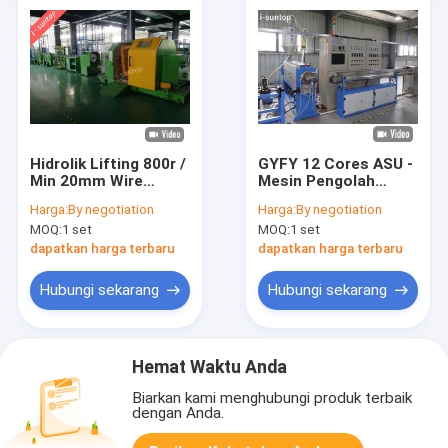
Hidrolik Lifting 800r /
GYFY 12 Cores ASU -
Min 20mm Wire
Mesin Pengolah
Single Twist
Kabel Optik Unitube
Harga:
By negotiation
Harga:
By negotiation
Bunching Machine
MOQ:
1 set
MOQ:
1 set
dapatkan harga terbaru
dapatkan harga terbaru
Hubungi sekarang
Hubungi sekarang
Hemat Waktu Anda
Biarkan kami menghubungi produk terbaik
dengan Anda.