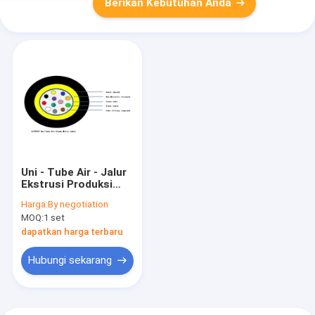
Berikan Kebutuhan Anda
Uni - Tube Air - Jalur
Ekstrusi Produksi
Kabel Mikro Optik
Harga:
By negotiation
Tertiup
MOQ:
1 set
dapatkan harga terbaru
Hubungi sekarang