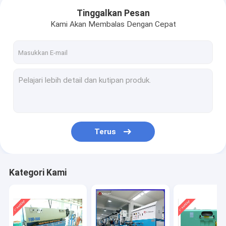
Tinggalkan Pesan
Kami Akan Membalas Dengan Cepat
Terus
Beranda
Kategori Kami
Produk
Video