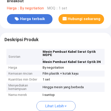
Breakout
Harga：By negotiation
MOQ：1 set
Harga terbaik
Hubungi sekarang
Deskripsi Produk
Mesin Pembuat Kabel Serat Optik
MDPE
Sorotan
,
Mesin Pembuat Kabel Serat Optik 3N
Harga
By negotiation
Kemasan rincian
Film plastik + kotak kayu
Kuantitas min Order
1 set
Menyediakan
Hingga mesin yang berbeda
kemampuan
Nama merek
I-suntop
Lihat Lebih