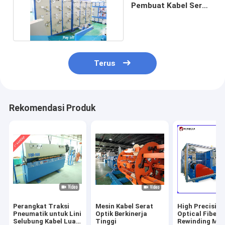
Pembuat Kabel Serat
Optik Breakout
Terus
Rekomendasi Produk
Perangkat Traksi
Mesin Kabel Serat
High Precision
Pneumatik untuk Lini
Optik Berkinerja
Optical Fiber
Selubung Kabel Luar
Tinggi
Rewinding Ma