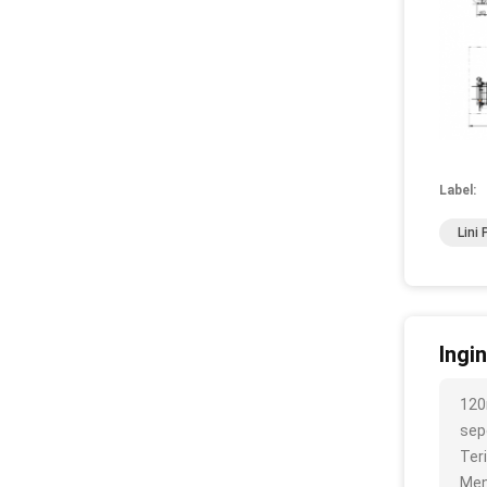
Label:
Lini
Ingi
120
sepe
Ter
Men