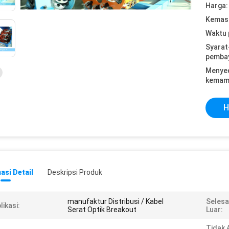
Harga:
Kemasa
Waktu 
Syarat
pemba
Menye
kemam
H
asi Detail
Deskripsi Produk
manufaktur Distribusi / Kabel
Selesa
likasi:
Serat Optik Breakout
Luar:
Tidak 