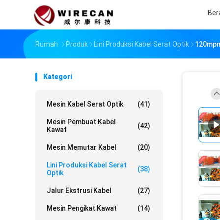
Ber
Rumah
Produk
Lini Produksi Kabel Serat Optik
120mpm 
Kategori
Mesin Kabel Serat Optik
(41)
Mesin Pembuat Kabel
(42)
Kawat
Mesin Memutar Kabel
(20)
Lini Produksi Kabel Serat
(38)
Optik
Jalur Ekstrusi Kabel
(27)
Mesin Pengikat Kawat
(14)