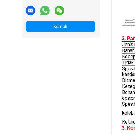
Kontak
2. Pa
Jenis
Bahan
Kecep
Tidak
Spesi
kanda
Diamet
Keteg
Benang
opsion
Spesif
kelebi
Ketin
3. Ko