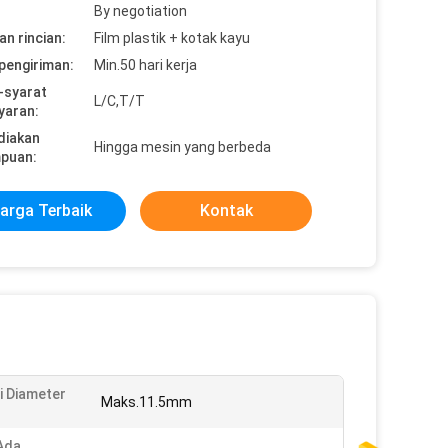
By negotiation
n rincian:
Film plastik + kotak kayu
pengiriman:
Min.50 hari kerja
-syarat
L/C,T/T
yaran:
diakan
Hingga mesin yang berbeda
puan:
arga Terbaik
Kontak
i Diameter
Maks.11.5mm
Ada