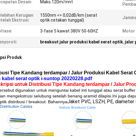
cepatan Desain:
Maks.120m/mnt
Pemba
lebihan Kerugian
1550nm <= 0,02dB/km (serat
Jamina
telah Ekstrusi:
optik cetakan tunggal)
ltase:
3-fase 5 kawat 380V 50-60HZ
Motor 
nyoroti:
breakout jalur produksi kabel serat optik
,
jalur
psi Produk
ibusi Tipe Kandang terdampar / Jalur Produksi Kabel Serat 
 kabel serat optik i-suntop 20220228.pdf
skripsi untuk
Distribusi Tipe Kandang terdampar / Jalur Pro
tersebut digunakan untuk menguntai kabel inti tunggal atau serat buf
an mengekstrusi selubung setelah benang aramid dilapisi.Ini juga dap
Jaket PVC, LSZH, PE, diameter 
ptik distribusi / breakout. Bahannya