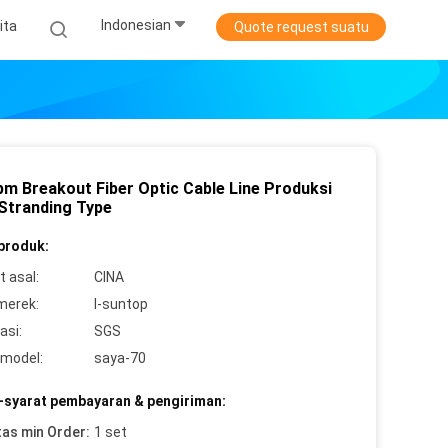
Indonesian
ita
Quote request suatu
m Breakout Fiber Optic Cable Line Produksi
Stranding Type
 produk:
 asal:
CINA
merek:
I-suntop
asi:
SGS
model:
saya-70
-syarat pembayaran & pengiriman:
tas min Order:
1 set