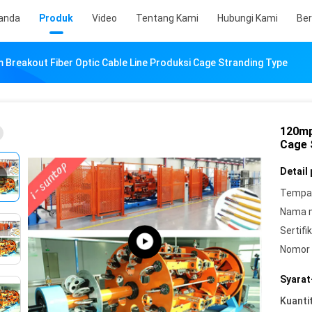
anda
Produk
Video
Tentang Kami
Hubungi Kami
Ber
Breakout Fiber Optic Cable Line Produksi Cage Stranding Type
120mp
Cage 
Detail
Tempat
Nama 
Sertifik
Nomor 
Syarat
Kuanti