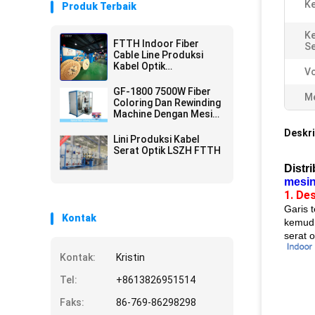
Ke
Produk Terbaik
Ke
FTTH Indoor Fiber
Se
Cable Line Produksi
Kabel Optik
Vo
Berkecepatan Tinggi
GF-1800 7500W Fiber
Me
Coloring Dan Rewinding
Machine Dengan Mesin
Pembuat Nitrogen
Deskri
Lini Produksi Kabel
Serat Optik LSZH FTTH
Distr
mesin
1. De
Garis 
Kontak
kemudi
serat o
Kontak:
Kristin
Tel:
+8613826951514
Faks:
86-769-86298298