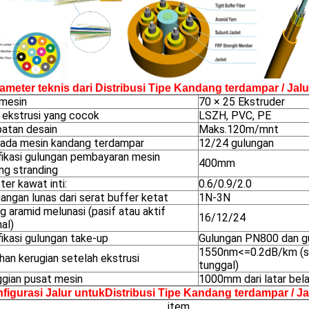
rameter teknis dari
Distribusi Tipe Kandang terdampar / Jal
 mesin
70 × 25 Ekstruder
 ekstrusi yang cocok
LSZH, PVC, PE
atan desain
Maks.120m/mnt
 ada mesin kandang terdampar
12/24 gulungan
fikasi gulungan pembayaran mesin
400mm
ng stranding
er kawat inti:
0.6/0.9/2.0
angan lunas dari serat buffer ketat
1N-3N
 aramid melunasi (pasif atau aktif
16/12/24
al)
ikasi gulungan take-up
Gulungan PN800 dan 
1550nm<=0.2dB/km (se
han kerugian setelah ekstrusi
tunggal)
ggian pusat mesin
1000mm dari latar bel
nfigurasi Jalur untuk
Distribusi Tipe Kandang terdampar / Ja
item