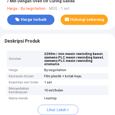
/ Min Dengan Oven UV Curing Ganda
Harga：By negotiation
MOQ：1 set
Harga terbaik
Hubungi sekarang
Deskripsi Produk
,
2200m / min mesin rewinding kawat
,
siemens PLC mesin rewinding kawat
Sorotan
siemens PLC mesin rewinding
otomatis
Harga
By negotiation
Kemasan rincian
Film plastik + kotak kayu
Kuantitas min Order
1 set
Menyediakan
10 set/bulan
kemampuan
Nama merek
I-suntop
Lihat Lebih