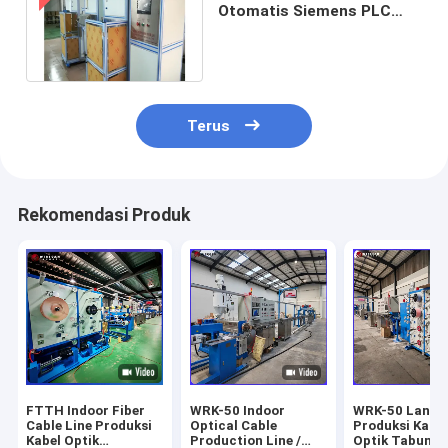
Otomatis Siemens PLC
2200m / Min Dengan Oven
UV Curing Ganda
Terus
Rekomendasi Produk
FTTH Indoor Fiber
WRK-50 Indoor
WRK-50 Lanta
Cable Line Produksi
Optical Cable
Produksi Kabel
Kabel Optik
Production Line /
Optik Tabung L